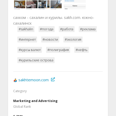
сахком - сахалин и курилы. sakh.com. южно-
сахалинск
#sakhalin
#погода
#работа
#реклама
#интернет
#новости
#экология
#курсы валют
#полиграфия
#нефть
#курильские острова
sakhtemoon.com
Category
Marketing and Advertising
Global Rank