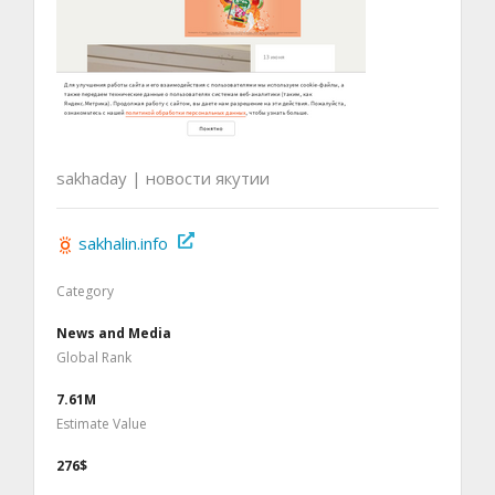
sakhaday | новости якутии
sakhalin.info
Category
News and Media
Global Rank
7.61M
Estimate Value
276$