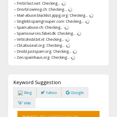
› Fnrbl.fast.net:
Checking...
› Dnsrbl.swinog.ch:
Checking...
› Mail-abuse.blacklist.jippg.org:
Checking...
› Singlebl.spamgrouper.com:
Checking...
› Spam.abuse.ch:
Checking...
› Spamsources.fabel.dk:
Checking...
› Virbl.dnsbl.bit.nl:
Checking...
› Cbl.abuseat.org:
Checking...
› Dnsbl.justspam.org:
Checking...
› Zen.spamhaus.org:
Checking...
Keyword Suggestion
Bing
Yahoo
Google
Wiki
Notice!
No data available for this site.