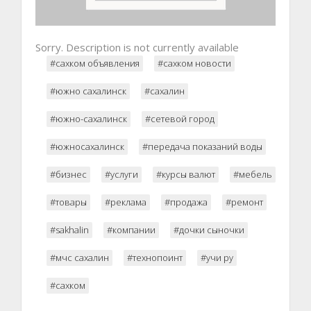
Sorry. Description is not currently available
#сахком объявления
#сахком новости
#южно сахалинск
#сахалин
#южно-сахалинск
#сетевой город
#южносахалинск
#передача показаний воды
#бизнес
#услуги
#курсы валют
#мебель
#товары
#реклама
#продажа
#ремонт
#sakhalin
#компании
#дочки сыночки
#мчс сахалин
#технопоинт
#учи ру
#сахком