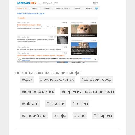
новости сахком. сахалин.инфо
#сдэк
#южно-сахалинск
#сетевой город
#южносахалинск
#передача показаний воды
#sakhalin
#новости
#погода
#детский сад
#инфо
#фото
#природа