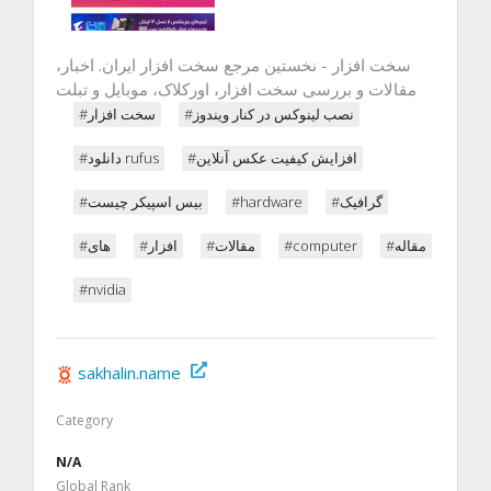
سخت افزار - نخستین مرجع سخت افزار ایران. اخبار،
مقالات و بررسی سخت افزار، اورکلاک، موبایل و تبلت
#نصب لینوکس در کنار ویندوز
#سخت افزار
#افزایش کیفیت عکس آنلاین
#دانلود rufus
#بیس اسپیکر چیست
#hardware
#گرافیک
#های
#افزار
#مقالات
#computer
#مقاله
#nvidia
sakhalin.name
Category
N/A
Global Rank