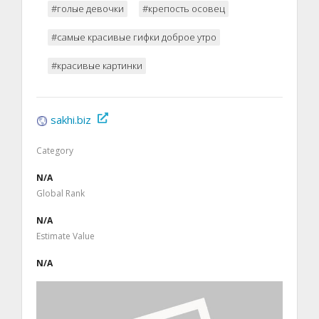
#голые девочки
#крепость осовец
#самые красивые гифки доброе утро
#красивые картинки
sakhi.biz
Category
N/A
Global Rank
N/A
Estimate Value
N/A