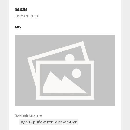
36.53M
Estimate Value
60$
Sakhalin.name
#день рыбака южно-сахалинск