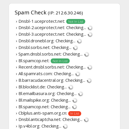
Spam Check
(IP: 212.6.30.246)
› Dnsbl-1.uceprotect.net:
Not In List
› Dnsbl-2.uceprotect.net:
Checking...
› Dnsbl-3.uceprotect.net:
Checking...
› Dnsbl.dronebl.org:
Checking...
› Dnsbl.sorbs.net:
Checking...
› Spam.dnsbl.sorbs.net:
Checking...
› Bl.spamcop.net:
Not In List
› Recent.dnsbl.sorbs.net:
Checking...
› All.spamrats.com:
Checking...
› B.barracudacentral.org:
Checking...
› Bl.blocklist.de:
Checking...
› Bl.emailbasura.org:
Checking...
› Bl.mailspike.org:
Checking...
› Bl.spamcop.net:
Checking...
› Cblplus.anti-spam.org.cn:
In List
› Dnsbl.anticaptcha.net:
Checking...
› Ip.v4bl.org:
Checking...