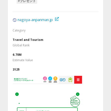
#プレゼント
nagoya-anpanman.jp
Category
Travel and Tourism
Global Rank
6.70M
Estimate Value
312$