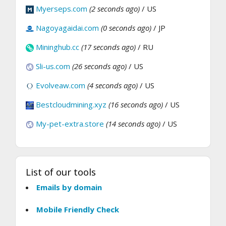
Myerseps.com
(2 seconds ago)
/ US
Nagoyagaidai.com
(0 seconds ago)
/ JP
Mininghub.cc
(17 seconds ago)
/ RU
Sli-us.com
(26 seconds ago)
/ US
Evolveaw.com
(4 seconds ago)
/ US
Bestcloudmining.xyz
(16 seconds ago)
/ US
My-pet-extra.store
(14 seconds ago)
/ US
List of our tools
Emails by domain
Mobile Friendly Check