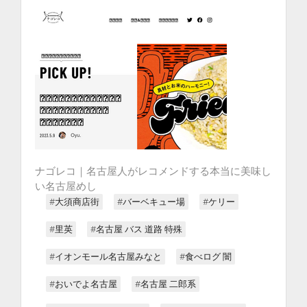
ナゴレコ｜名古屋人がレコメンドする本当に美味し
い名古屋めし
#大須商店街
#バーベキュー場
#ケリー
#里英
#名古屋 バス 道路 特殊
#イオンモール名古屋みなと
#食べログ 闇
#おいでよ名古屋
#名古屋 二郎系