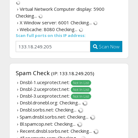
› Virtual Network Computer display: 5900
Checking...
› X Window server: 6001
Checking...
› Webcache: 8080
Checking...
Scan full ports on this IP address:
Scan Now
Spam Check
(IP: 133.18.249.205)
› Dnsbl-1.uceprotect.net:
Not In List
› Dnsbl-2.uceprotect.net:
Not In List
› Dnsbl-3.uceprotect.net:
Not In List
› Dnsbl.dronebl.org:
Checking...
› Dnsbl.sorbs.net:
Checking...
› Spam.dnsbl.sorbs.net:
Checking...
› Bl.spamcop.net:
Checking...
› Recent.dnsbl.sorbs.net:
Checking...