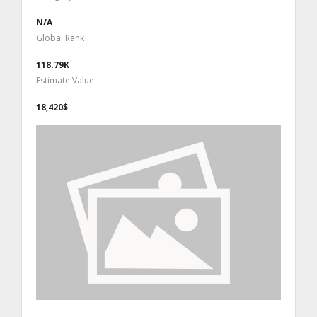
N/A
Global Rank
118.79K
Estimate Value
18,420$