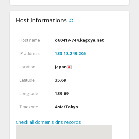
Host Informations
Host name
o6041v-744.kagoya.net
IP address
133.18.249.205
Location
Japan
Latitude
35.69
Longitude
139.69
Timezone
Asia/Tokyo
Check all domain's dns records