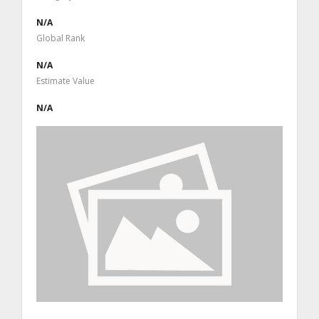
N/A
Global Rank
N/A
Estimate Value
N/A