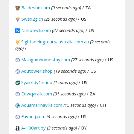
Baideson.com
(0 seconds ago)
/ ZA
5wsx2g.cn
(29 seconds ago)
/ US
Nitsotech.com
(27 seconds ago)
/ US
Sightseeingtoursaustralia.com.au
(2 seconds
ago)
/
Maingamhomestay.com
(27 seconds ago)
/ US
Adutower.shop
(19 seconds ago)
/ US
Syairsdy1.shop
(1 mins ago)
/ US
Eqwqaraik.com
(31 seconds ago)
/ ZA
Aquamarinavilla.com
(15 seconds ago)
/ CH
Favor-j.com
(4 seconds ago)
/ US
A-100art.by
(3 seconds ago)
/ BY