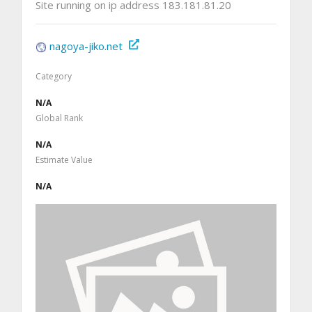
Site running on ip address 183.181.81.20
nagoya-jiko.net
Category
N/A
Global Rank
N/A
Estimate Value
N/A