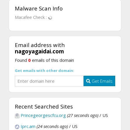
Malware Scan Info
Macafee Check :
Email address with
nagoyagaidai.com
Found
0
emails of this domain
Get emails with other domain:
Get Emails
Recent Searched Sites
Princegeorgescfcu.org
(27 seconds ago)
/ US
Iprc.am
(24 seconds ago)
/ US