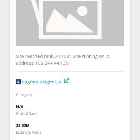
Site reached rank 34.10M. Site running on ip
address 103.244.44.139
nagoya-magent.jp
Category
N/A
Global Rank
38.02M
Estimate Value