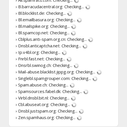
› All.spamrats.com:
Checking...
› B.barracudacentral.org:
Checking...
› Bl.blocklist.de:
Checking...
› Bl.emailbasura.org:
Checking...
› Bl.mailspike.org:
Checking...
› Bl.spamcop.net:
Checking...
› Cblplus.anti-spam.org.cn:
Checking...
› Dnsbl.anticaptcha.net:
Checking...
› Ip.v4bl.org:
Checking...
› Fnrbl.fast.net:
Checking...
› Dnsrbl.swinog.ch:
Checking...
› Mail-abuse.blacklist.jippg.org:
Checking...
› Singlebl.spamgrouper.com:
Checking...
› Spam.abuse.ch:
Checking...
› Spamsources.fabel.dk:
Checking...
› Virbl.dnsbl.bit.nl:
Checking...
› Cbl.abuseat.org:
Checking...
› Dnsbl.justspam.org:
Checking...
› Zen.spamhaus.org:
Checking...