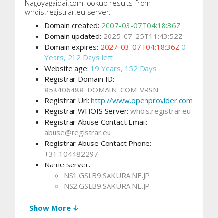
Nagoyagaidai.com lookup results from
whois.registrar.eu server:
Domain created:
2007-03-07T04:18:36Z
Domain updated:
2025-07-25T11:43:52Z
Domain expires:
2027-03-07T04:18:36Z
0
Years, 212 Days left
Website age:
19 Years, 152 Days
Registrar Domain ID:
858406488_DOMAIN_COM-VRSN
Registrar Url:
http://www.openprovider.com
Registrar WHOIS Server:
whois.registrar.eu
Registrar Abuse Contact Email:
abuse@registrar.eu
Registrar Abuse Contact Phone:
+31.104482297
Name server:
NS1.GSLB9.SAKURA.NE.JP
NS2.GSLB9.SAKURA.NE.JP
Show More ↓