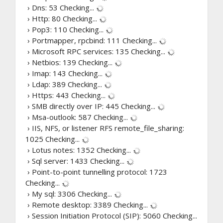
› Dns: 53
Checking...
› Http: 80
Checking...
› Pop3: 110
Checking...
› Portmapper, rpcbind: 111
Checking...
› Microsoft RPC services: 135
Checking...
› Netbios: 139
Checking...
› Imap: 143
Checking...
› Ldap: 389
Checking...
› Https: 443
Checking...
› SMB directly over IP: 445
Checking...
› Msa-outlook: 587
Checking...
› IIS, NFS, or listener RFS remote_file_sharing:
1025
Checking...
› Lotus notes: 1352
Checking...
› Sql server: 1433
Checking...
› Point-to-point tunnelling protocol: 1723
Checking...
› My sql: 3306
Checking...
› Remote desktop: 3389
Checking...
› Session Initiation Protocol (SIP): 5060
Checking...