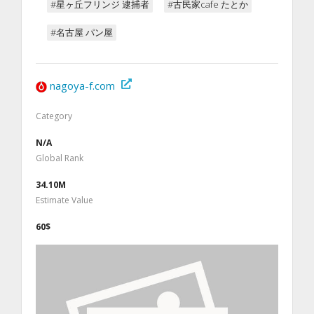
#星ヶ丘フリンジ 逮捕者
#古民家cafe たとか
#名古屋 パン屋
nagoya-f.com
Category
N/A
Global Rank
34.10M
Estimate Value
60$