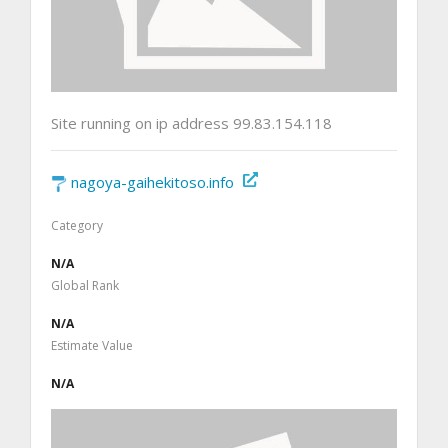
Site running on ip address 99.83.154.118
nagoya-gaihekitoso.info
Category
N/A
Global Rank
N/A
Estimate Value
N/A