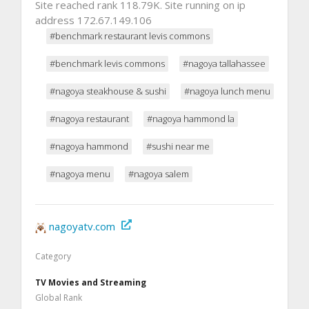
Site reached rank 118.79K. Site running on ip
address 172.67.149.106
#benchmark restaurant levis commons
#benchmark levis commons
#nagoya tallahassee
#nagoya steakhouse & sushi
#nagoya lunch menu
#nagoya restaurant
#nagoya hammond la
#nagoya hammond
#sushi near me
#nagoya menu
#nagoya salem
nagoyatv.com
Category
TV Movies and Streaming
Global Rank