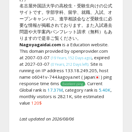
名古屋外国語大学の高校生・受験生向けの公式
サイトです。学部学科、留学、就職、入試、オ
ープンキャンパス、進学相談会など受験生に必
要な情報が掲載されております。また入試過去
問題や大学案内パンフレット請求（無料）もあ
りますので是非ご覧ください。
Nagoyagaidai.com
is a Education website.
This domain provided by openprovider.com
at 2007-03-07
, expired
(19 Years, 152 Days ago)
at 2027-03-07
Site is
(0 Years, 212 Days left).
running on IP address 133.18.249.205, host
name o6041v-744.kagoya.net ( Japan
) ping
response time 6ms
. Current
Excellent ping
Global rank is
17.37M
, category rank is
5.40K
,
monthly visitors is 282.1K, site estimated
value
120$
Last updated on 2026/08/06